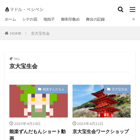
地拍子
シテの花
宝生流
ホーム
シテの花
地拍子
御朱印集め
舞台の記録
京大宝生会
HOME
TAG
京大宝生会
能楽ずんだもん
京大宝生会
2025年4月24日
2025年4月21日
能楽ずんだもんショート動
京大宝生会ワークショップ
画