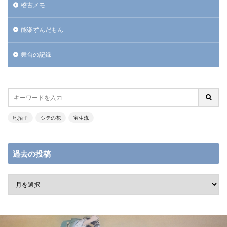
稽古メモ
能楽ずんだもん
舞台の記録
地拍子
シテの花
宝生流
過去の投稿