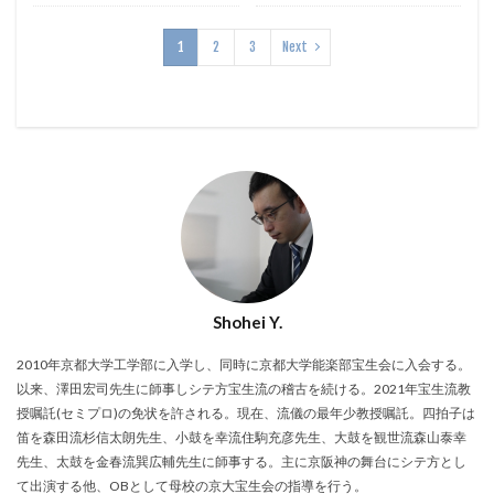
1
2
3
Next
Shohei Y.
2010年京都大学工学部に入学し、同時に京都大学能楽部宝生会に入会する。
以来、澤田宏司先生に師事しシテ方宝生流の稽古を続ける。2021年宝生流教
授嘱託(セミプロ)の免状を許される。現在、流儀の最年少教授嘱託。四拍子は
笛を森田流杉信太朗先生、小鼓を幸流住駒充彦先生、大鼓を観世流森山泰幸
先生、太鼓を金春流巽広輔先生に師事する。主に京阪神の舞台にシテ方とし
て出演する他、OBとして母校の京大宝生会の指導を行う。