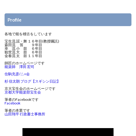
Profile
各地で能を稽古をしています
宝生流 謡・舞 １６年目(教授嘱託)
森田流 笛 ９年目
幸 流 小 鼓 ６年目
観世流 大 鼓 ６年目
金春流 太 鼓 １１年目
師匠のホームページです
能楽師 澤田 宏司
住駒充彦/△○会
杉 信太朗 ブログ【スギシン日記】
京大宝生会のホームページです
京都大学能楽部宝生会
筆者のFacebookです
Facebook
筆者の本業です
山田翔平 行政書士事務所