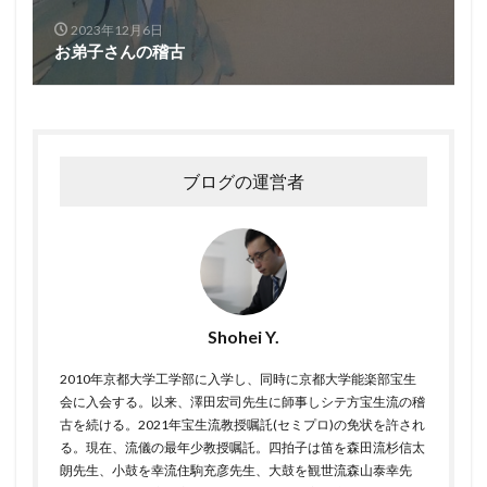
2023年12月6日
お弟子さんの稽古
ブログの運営者
Shohei Y.
2010年京都大学工学部に入学し、同時に京都大学能楽部宝生
会に入会する。以来、澤田宏司先生に師事しシテ方宝生流の稽
古を続ける。2021年宝生流教授嘱託(セミプロ)の免状を許され
る。現在、流儀の最年少教授嘱託。四拍子は笛を森田流杉信太
朗先生、小鼓を幸流住駒充彦先生、大鼓を観世流森山泰幸先