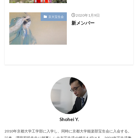
2020年1月9日
京大宝生会
新メンバー
Shohei Y.
2010年京都大学工学部に入学し、同時に京都大学能楽部宝生会に入会する。
以来、澤田宏司先生に師事しシテ方宝生流の稽古を続ける。2021年宝生流教