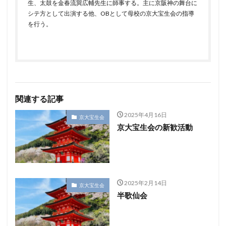
生、太鼓を金春流巽広輔先生に師事する。主に京阪神の舞台に
シテ方として出演する他、OBとして母校の京大宝生会の指導
を行う。
関連する記事
2025年4月16日
京大宝生会
京大宝生会の新歓活動
2025年2月14日
京大宝生会
半歌仙会