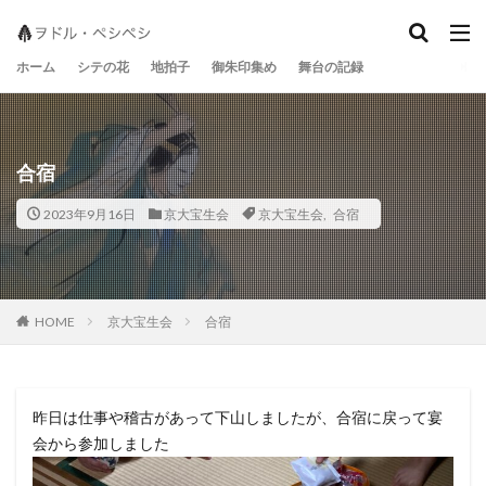
地拍子
シテの花
宝生流
ホーム
シテの花
地拍子
御朱印集め
舞台の記録
合宿
2023年9月16日
京大宝生会
京大宝生会
,
合宿
京大宝生会
合宿
HOME
昨日は仕事や稽古があって下山しましたが、合宿に戻って宴
会から参加しました