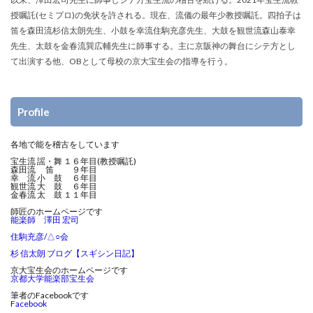
授嘱託(セミプロ)の免状を許される。現在、流儀の最年少教授嘱託。四拍子は
笛を森田流杉信太朗先生、小鼓を幸流住駒充彦先生、大鼓を観世流森山泰幸
先生、太鼓を金春流巽広輔先生に師事する。主に京阪神の舞台にシテ方とし
て出演する他、OBとして母校の京大宝生会の指導を行う。
Profile
各地で能を稽古をしています
宝生流 謡・舞 １６年目(教授嘱託)
森田流 笛 ９年目
幸 流 小 鼓 ６年目
観世流 大 鼓 ６年目
金春流 太 鼓 １１年目
師匠のホームページです
能楽師 澤田 宏司
住駒充彦/△○会
杉 信太朗 ブログ【スギシン日記】
京大宝生会のホームページです
京都大学能楽部宝生会
筆者のFacebookです
Facebook