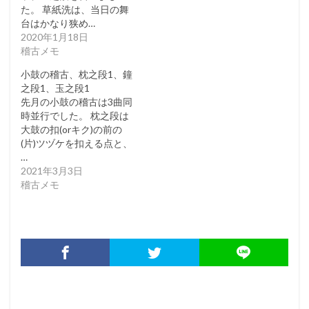
た。 草紙洗は、当日の舞
台はかなり狭め…
2020年1月18日
稽古メモ
小鼓の稽古、枕之段1、鐘
之段1、玉之段1
先月の小鼓の稽古は3曲同
時並行でした。 枕之段は
大鼓の扣(orキク)の前の
(片)ツヅケを扣える点と、
…
2021年3月3日
稽古メモ