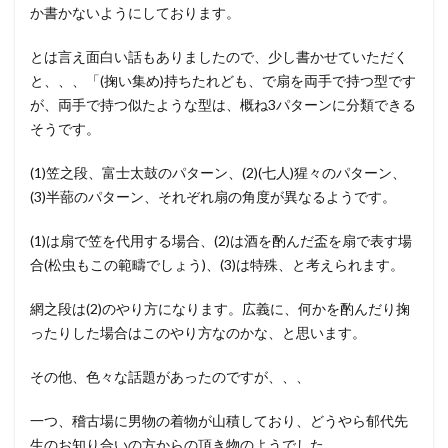
か書かないようにしております。
とは言え面白い話もありましたので、少し書かせていただく
と、、、「(掬い集め)持ちたれども、で扇を両手で持つ型です
が、両手で持つ似たような型は、概ね3パターンに分類できる
そうです。
(1)笠之段、富士太鼓のパターン、(2)(七人)猩々のパターン、
(3)半蔀のパターン、それぞれ扇の角度が異なるようです。
(1)は扇で笠を代用する場合、(2)は酒を酌んだ盃を扇で表す場
合(松虫もこの範疇でしょう)、(3)は特殊、と考えられます。
網之段は(2)のやり方になります。広義に、何かを酌んだり掬
ったりした場合はこのやり方なのかな、と思います。
その他、色々な話題があったのですが、、、
一つ、稽古場に男物の着物が山積しており、どうやら郁代先
生のお知り合いの方からの頂き物のようでした。