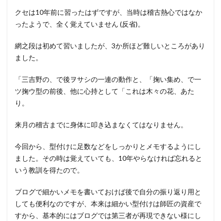
クセは10年前に習ったはずですが、当時は稽古熱心ではなか
ったようで、全く覚えていません (反省)。
網之段は初めて習いましたが、3か所ほど難しいところがあり
ました。
「三吉野の、で後ヲサシの一連の動作と、「掬い集め、で一
ツ掬ウ型の前後、他に心持として「これは木々の花、あた
り。
来月の稽古までに身体に叩き込まなくてはなりません。
今回から、型付けに足数などをしっかりとメモするようにし
ました。その時は覚えていても、10年やらなければ忘れると
いう教訓を得たので。
ブログで細かいメモを書いておけば後で自分の振り返り用と
しても便利なのですが、本来は細かい型付けは師匠の資産で
すから、基本的にはブログでは第三者が再現できない様にし