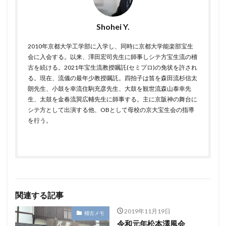
Shohei Y.
2010年京都大学工学部に入学し、同時に京都大学能楽部宝生
会に入会する。以来、澤田宏司先生に師事しシテ方宝生流の稽
古を続ける。2021年宝生流教授嘱託(セミプロ)の免状を許され
る。現在、流儀の最年少教授嘱託。四拍子は笛を森田流杉信太
朗先生、小鼓を幸流住駒充彦先生、大鼓を観世流森山泰幸先
生、太鼓を金春流巽広輔先生に師事する。主に京阪神の舞台に
シテ方として出演する他、OBとして母校の京大宝生会の指導
を行う。
関連する記事
2019年11月19日
稽古メモ
令和元年松本澤風会