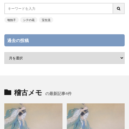
地拍子
シテの花
宝生流
過去の投稿
稽古メモ
の最新記事4件