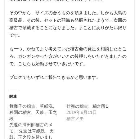
その中から、サイズの合うものを頂きました。しかも大島の
高級品。その後、セットの羽織も発掘されたようで、次回の
稽古で頂戴することになりました。まことにありがたい限り
です。
も一つ、かねてより考えていた稽古会の発足を相談したとこ
ろ、ガンガンやった方がいいとの後押しをいただきましたの
で、こちらも始動させていきたいです。
ブログでもいずれご報告できるかと思います。
関連
舞囃子の稽古、草紙洗、
仕舞の稽古、鵜之段1
独調の稽古、天鼓、玉之
2019年6月11日
段
稽古メモ
先週の澤田師稽古のメ
モ。 先週は草紙洗、天
鼓、玉之段を習いまし