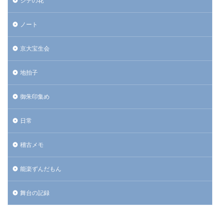
シテの花
ノート
京大宝生会
地拍子
御朱印集め
日常
稽古メモ
能楽ずんだもん
舞台の記録