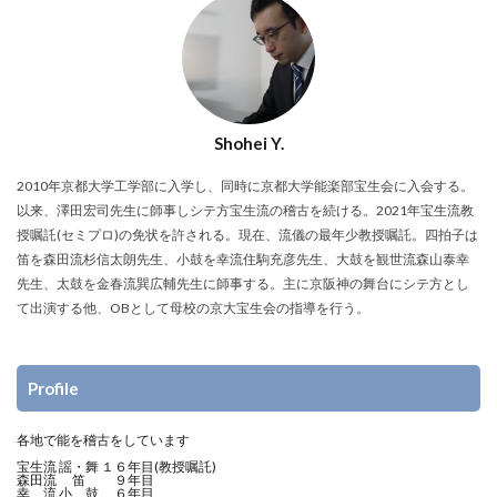
Shohei Y.
2010年京都大学工学部に入学し、同時に京都大学能楽部宝生会に入会する。
以来、澤田宏司先生に師事しシテ方宝生流の稽古を続ける。2021年宝生流教
授嘱託(セミプロ)の免状を許される。現在、流儀の最年少教授嘱託。四拍子は
笛を森田流杉信太朗先生、小鼓を幸流住駒充彦先生、大鼓を観世流森山泰幸
先生、太鼓を金春流巽広輔先生に師事する。主に京阪神の舞台にシテ方とし
て出演する他、OBとして母校の京大宝生会の指導を行う。
Profile
各地で能を稽古をしています
宝生流 謡・舞 １６年目(教授嘱託)
森田流 笛 ９年目
幸 流 小 鼓 ６年目