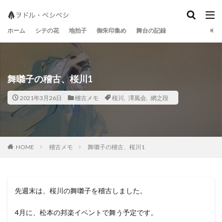
地拍子
シテの花
宝生流
ホーム
シテの花
地拍子
御朱印集め
舞台の記録
舞囃子の稽古、桜川1
2021年3月26日
稽古メモ
桜川
,
澤風会
,
網之段
稽古メモ
舞囃子の稽古、桜川1
HOME
先週末は、桜川の舞囃子を稽古しました。
4月に、松本の邦楽イベントで舞う予定です。