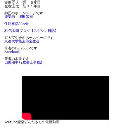
観世流 大 鼓 ６年目
金春流 太 鼓 １１年目
師匠のホームページです
能楽師 澤田 宏司
住駒充彦/△○会
杉 信太朗 ブログ【スギシン日記】
京大宝生会のホームページです
京都大学能楽部宝生会
筆者のFacebookです
Facebook
筆者の本業です
山田翔平 行政書士事務所
Youtube能楽ずんだもんの最新動画