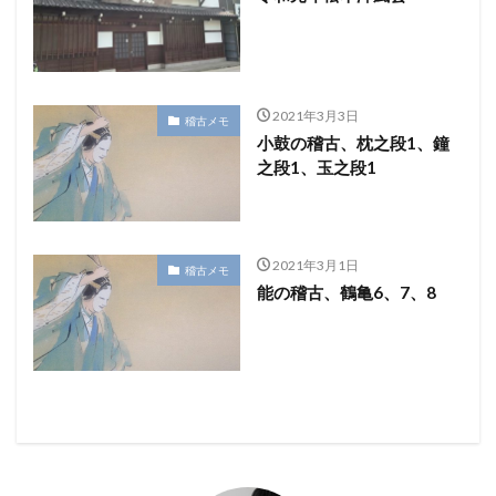
2021年3月3日
稽古メモ
小鼓の稽古、枕之段1、鐘
之段1、玉之段1
2021年3月1日
稽古メモ
能の稽古、鶴亀6、7、8