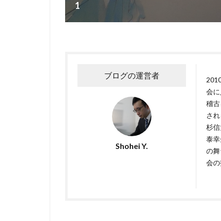
1
ブログの運営者
20
会に
稽古
され
杉信
泰幸
Shohei Y.
の舞
会の