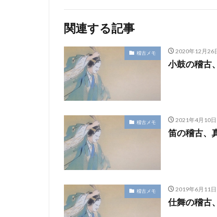
関連する記事
2020年12月26
稽古メモ
小鼓の稽古
2021年4月10日
稽古メモ
笛の稽古、真
2019年6月11日
稽古メモ
仕舞の稽古