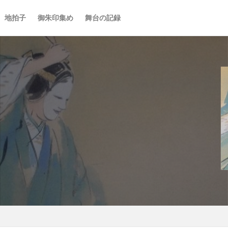
地拍子
御朱印集め
舞台の記録
宝生流