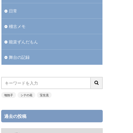
日常
稽古メモ
能楽ずんだもん
舞台の記録
地拍子
シテの花
宝生流
過去の投稿