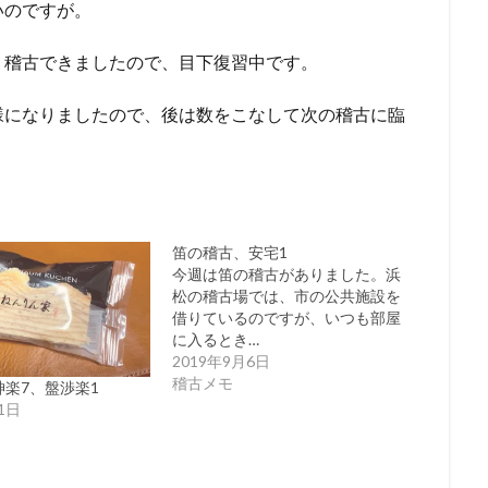
いのですが。
り稽古できましたので、目下復習中です。
様になりましたので、後は数をこなして次の稽古に臨
笛の稽古、安宅1
今週は笛の稽古がありました。浜
松の稽古場では、市の公共施設を
借りているのですが、いつも部屋
に入るとき…
2019年9月6日
稽古メモ
楽7、盤渉楽1
1日