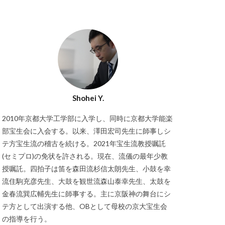
Shohei Y.
2010年京都大学工学部に入学し、同時に京都大学能楽
部宝生会に入会する。以来、澤田宏司先生に師事しシ
テ方宝生流の稽古を続ける。2021年宝生流教授嘱託
(セミプロ)の免状を許される。現在、流儀の最年少教
授嘱託。四拍子は笛を森田流杉信太朗先生、小鼓を幸
流住駒充彦先生、大鼓を観世流森山泰幸先生、太鼓を
金春流巽広輔先生に師事する。主に京阪神の舞台にシ
テ方として出演する他、OBとして母校の京大宝生会
の指導を行う。