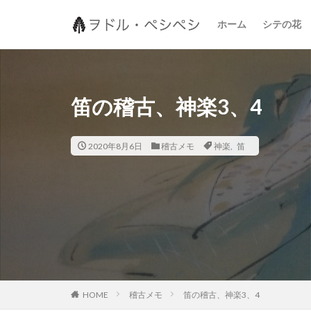
キーワード
ホーム
シテの花
地拍子
シテの花
笛の稽古、神楽3、4
2020年8月6日
稽古メモ
神楽
,
笛
稽古メモ
笛の稽古、神楽3、4
HOME