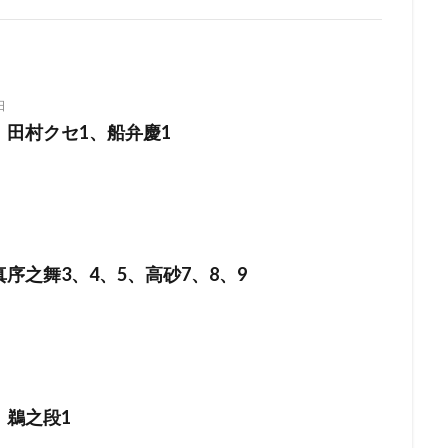
日
、田村クセ1、船弁慶1
序之舞3、4、5、高砂7、8、9
、鵜之段1