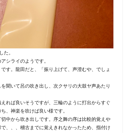
した。
のアシライのようです。
うです。龍田だと、「振り上げて、声澄むや、でしょ
△を聞いて呂の吹き出し、次クサリの大鼓ヤ声あたり
備えれば良いそうですが、三輪のように打出からすぐ
待ち、神楽を吹けば良い様です。
打切中から吹き出しです。序之舞の序は比較的覚えや
解で、、、稽古までに覚えきれなかったため、指付け