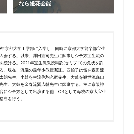
なら燈花会能
10年京都大学工学部に入学し、同時に京都大学能楽部宝生
入会する。以来、澤田宏司先生に師事しシテ方宝生流の
を続ける。2021年宝生流教授嘱託(セミプロ)の免状を許
る。現在、流儀の最年少教授嘱託。四拍子は笛を森田流
太朗先生、小鼓を幸流住駒充彦先生、大鼓を観世流森山
先生、太鼓を金春流巽広輔先生に師事する。主に京阪神
台にシテ方として出演する他、OBとして母校の京大宝生
指導を行う。