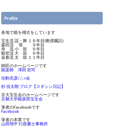
Profile
各地で能を稽古をしています
宝生流 謡・舞 １６年目(教授嘱託)
森田流 笛 ９年目
幸 流 小 鼓 ６年目
観世流 大 鼓 ６年目
金春流 太 鼓 １１年目
師匠のホームページです
能楽師 澤田 宏司
住駒充彦/△○会
杉 信太朗 ブログ【スギシン日記】
京大宝生会のホームページです
京都大学能楽部宝生会
筆者のFacebookです
Facebook
筆者の本業です
山田翔平 行政書士事務所