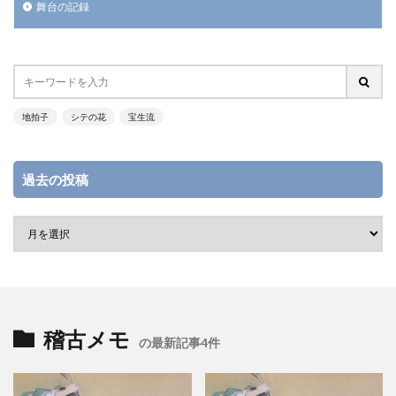
舞台の記録
地拍子
シテの花
宝生流
過去の投稿
稽古メモ
の最新記事4件