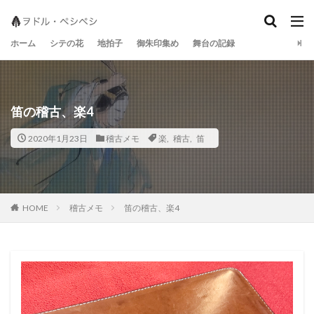
地拍子
シテの花
宝生流
ホーム
シテの花
地拍子
御朱印集め
舞台の記録
笛の稽古、楽4
2020年1月23日
稽古メモ
楽
,
稽古
,
笛
稽古メモ
笛の稽古、楽4
HOME