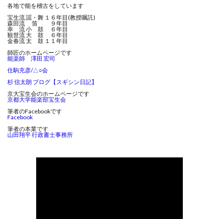
各地で能を稽古をしています
宝生流 謡・舞 １６年目(教授嘱託)
森田流 笛 ９年目
幸 流 小 鼓 ６年目
観世流 大 鼓 ６年目
金春流 太 鼓 １１年目
師匠のホームページです
能楽師 澤田 宏司
住駒充彦/△○会
杉 信太朗 ブログ【スギシン日記】
京大宝生会のホームページです
京都大学能楽部宝生会
筆者のFacebookです
Facebook
筆者の本業です
山田翔平 行政書士事務所