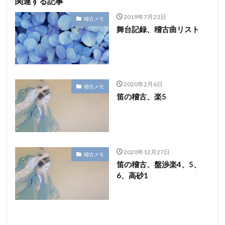
関連する記事
2019年7月23日
稽古メモ
舞台記録、稽古曲リスト
2020年2月6日
稽古メモ
笛の稽古、楽5
2020年12月27日
稽古メモ
笛の稽古、盤渉楽4、5、
6、高砂1