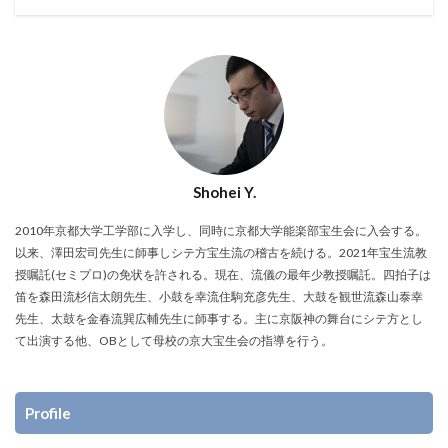
Shohei Y.
2010年京都大学工学部に入学し、同時に京都大学能楽部宝生会に入会する。
以来、澤田宏司先生に師事しシテ方宝生流の稽古を続ける。2021年宝生流教
授嘱託(セミプロ)の免状を許される。現在、流儀の最年少教授嘱託。四拍子は
笛を森田流杉信太朗先生、小鼓を幸流住駒充彦先生、大鼓を観世流森山泰幸
先生、太鼓を金春流巽広輔先生に師事する。主に京阪神の舞台にシテ方とし
て出演する他、OBとして母校の京大宝生会の指導を行う。
Profile