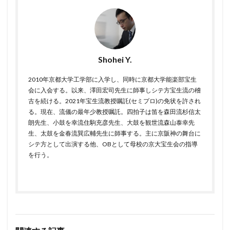
Shohei Y.
2010年京都大学工学部に入学し、同時に京都大学能楽部宝生
会に入会する。以来、澤田宏司先生に師事しシテ方宝生流の稽
古を続ける。2021年宝生流教授嘱託(セミプロ)の免状を許され
る。現在、流儀の最年少教授嘱託。四拍子は笛を森田流杉信太
朗先生、小鼓を幸流住駒充彦先生、大鼓を観世流森山泰幸先
生、太鼓を金春流巽広輔先生に師事する。主に京阪神の舞台に
シテ方として出演する他、OBとして母校の京大宝生会の指導
を行う。