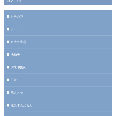
シテの花
ノート
京大宝生会
地拍子
御朱印集め
日常
稽古メモ
能楽ずんだもん