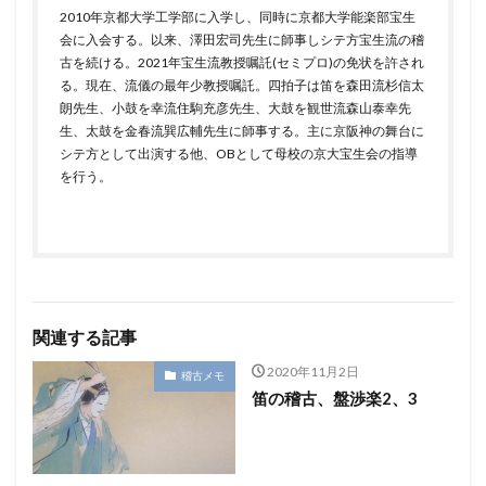
2010年京都大学工学部に入学し、同時に京都大学能楽部宝生
会に入会する。以来、澤田宏司先生に師事しシテ方宝生流の稽
古を続ける。2021年宝生流教授嘱託(セミプロ)の免状を許され
る。現在、流儀の最年少教授嘱託。四拍子は笛を森田流杉信太
朗先生、小鼓を幸流住駒充彦先生、大鼓を観世流森山泰幸先
生、太鼓を金春流巽広輔先生に師事する。主に京阪神の舞台に
シテ方として出演する他、OBとして母校の京大宝生会の指導
を行う。
関連する記事
2020年11月2日
稽古メモ
笛の稽古、盤渉楽2、3