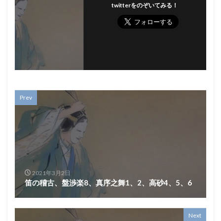
twitterをのぞいてみる！
Prev
2021年3月2日
笛の稽古、盤渉楽8、真序之舞1、2、高砂4、5、6
Next