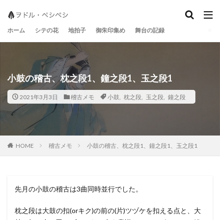
地拍子
シテの花
宝生流
ホーム
シテの花
地拍子
御朱印集め
舞台の記録
小鼓の稽古、枕之段1、鐘之段1、玉之段1
2021年3月3日
稽古メモ
小鼓
,
枕之段
,
玉之段
,
鐘之段
稽古メモ
小鼓の稽古、枕之段1、鐘之段1、玉之段1
HOME
先月の小鼓の稽古は3曲同時並行でした。
枕之段は大鼓の扣(orキク)の前の(片)ツヅケを扣える点と、大