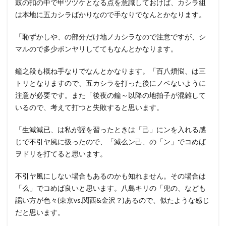
鼓の扣の中で甲ツヅケとなる点を意識しておけば、カシラ組
は本地に五カシラばかりなので手なりでなんとかなります。
「恥ずかしや、の部分だけ地ノカシラなので注意ですが、シ
マルので多少ボンヤリしててもなんとかなります。
鐘之段も概ね手なりでなんとかなります。「百八煩悩、は三
トリとなりますので、五カシラを打った後にノベないように
注意が必要です。また「後夜の鐘～以降の地拍子が混雑して
いるので、考えて打つと失敗すると思います。
「生滅滅已、は私が謡を習ったときは「己」にンを入れる感
じで不引ヤ風に扱ったので、「滅么ン己、の「ン」でコめば
ヲドリを打てると思います。
不引ヤ風にしない場合もあるのかも知れません。その場合は
「么」でコめば良いと思います。八島キリの「兜の、なども
謡い方が色々(東京vs.関西&金沢？)あるので、似たような感じ
だと思います。