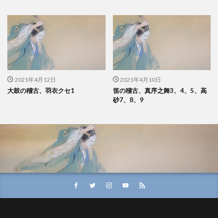
2021年4月12日
2021年4月10日
大鼓の稽古、羽衣クセ1
笛の稽古、真序之舞3、4、5、高
砂7、8、9