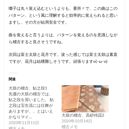
囃子は丸々覚え込むというよりも、要所〃で、この曲はこの
パターン、という風に理解すると効率的に覚えられると思い
ますし、その方が結局安全です。
曲を覚えると言うよりは、パターンを覚えるのを意識しなが
ら稽古すると良さそうですね。
次回は富士太鼓と花月です。浚った感じでは富士太鼓は素直
ですが、花月は結構難しそうです。頑張りますo(･ω･o)
関連
大鼓の稽古、鮎之段1
先週の大鼓の稽古では、
鮎之段を習いました。 鮎
之段は宝生流には仕舞が
ありますが、、とはいえ
大鼓の稽古、高砂待謡2
かなりマイ…
2020年10月14日
2020年11月15日
稽古メモ
稽古メモ