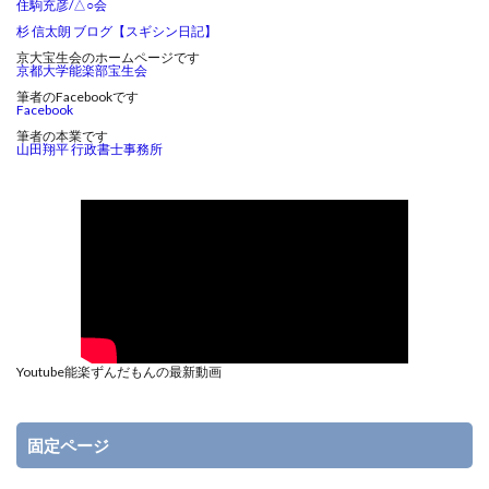
住駒充彦/△○会
杉 信太朗 ブログ【スギシン日記】
京大宝生会のホームページです
京都大学能楽部宝生会
筆者のFacebookです
Facebook
筆者の本業です
山田翔平 行政書士事務所
Youtube能楽ずんだもんの最新動画
固定ページ