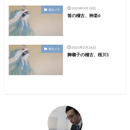
2020年9月19日
稽古メモ
笛の稽古、神楽6
2021年3月26日
稽古メモ
舞囃子の稽古、桜川1