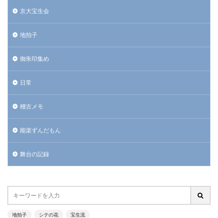
京大宝生会
地拍子
御朱印集め
日常
稽古メモ
能楽ずんだもん
舞台の記録
地拍子
シテの花
宝生流