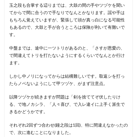
玉之段も合掌する辺りまでは、大鼓の間の手やツヅケを聞い
てからで間に合うので手なりでなんとかなります。謡や手は
もちろん覚えていますが、緊張して頭が真っ白になる可能性
もあるので、大鼓と手が合うところは保険が利いて有難いで
す。
中盤までは、途中に一ツトリがあるのと、「さすが恩愛の、
で間違えてトリを打たないようにするくらいでなんとか行け
ます。
しかし中ノリになってからは結構難しいです。取返シを打っ
たらノベないようにして甲ツヅケ、がまず注意点。
以降ツヅケが続きますが問題は「剣を捨ててぞ伏したりけ
る、で地ノカシラ、「人々喜び、で入レ違イに上手く派生で
きるかどうかです。
それぞれ2回ずつ合わせ(鐘之段は1回)、特に間違えなかったの
で、次に進むことになりました。