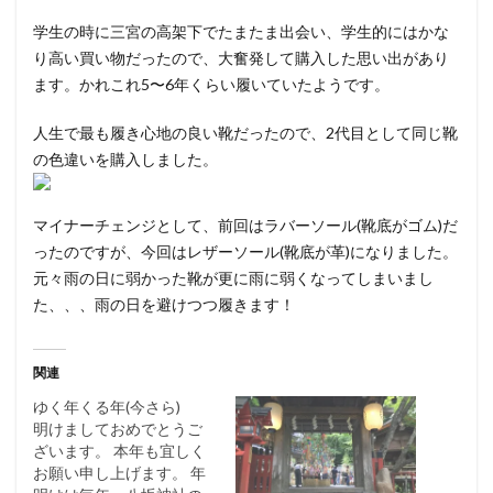
学生の時に三宮の高架下でたまたま出会い、学生的にはかな
り高い買い物だったので、大奮発して購入した思い出があり
ます。かれこれ5〜6年くらい履いていたようです。
人生で最も履き心地の良い靴だったので、2代目として同じ靴
の色違いを購入しました。
マイナーチェンジとして、前回はラバーソール(靴底がゴム)だ
ったのですが、今回はレザーソール(靴底が革)になりました。
元々雨の日に弱かった靴が更に雨に弱くなってしまいまし
た、、、雨の日を避けつつ履きます！
関連
ゆく年くる年(今さら)
明けましておめでとうご
ざいます。 本年も宜しく
お願い申し上げます。 年