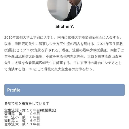
Shohei Y.
2010年京都大学工学部に入学し、同時に京都大学能楽部宝生会に入会する。
以来、澤田宏司先生に師事しシテ方宝生流の稽古を続ける。2021年宝生流教
授嘱託(セミプロ)の免状を許される。現在、流儀の最年少教授嘱託。四拍子は
笛を森田流杉信太朗先生、小鼓を幸流住駒充彦先生、大鼓を観世流森山泰幸
先生、太鼓を金春流巽広輔先生に師事する。主に京阪神の舞台にシテ方とし
て出演する他、OBとして母校の京大宝生会の指導を行う。
Profile
各地で能を稽古をしています
宝生流 謡・舞 １６年目(教授嘱託)
森田流 笛 ９年目
幸 流 小 鼓 ６年目
観世流 大 鼓 ６年目
金春流 太 鼓 １１年目