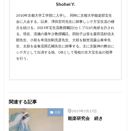
Shohei Y.
2010年京都大学工学部に入学し、同時に京都大学能楽部宝生
会に入会する。以来、澤田宏司先生に師事しシテ方宝生流の稽
古を続ける。2021年宝生流教授嘱託(セミプロ)の免状を許され
る。現在、流儀の最年少教授嘱託。四拍子は笛を森田流杉信太
朗先生、小鼓を幸流住駒充彦先生、大鼓を観世流森山泰幸先
生、太鼓を金春流巽広輔先生に師事する。主に京阪神の舞台に
シテ方として出演する他、OBとして母校の京大宝生会の指導
を行う。
関連する記事
2017年5月17日
日常
能楽研究会 続き