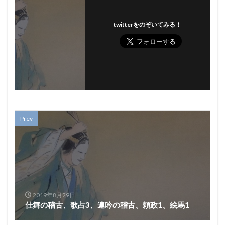
twitterをのぞいてみる！
Prev
2019年8月29日
仕舞の稽古、歌占3、連吟の稽古、頼政1、絵馬1