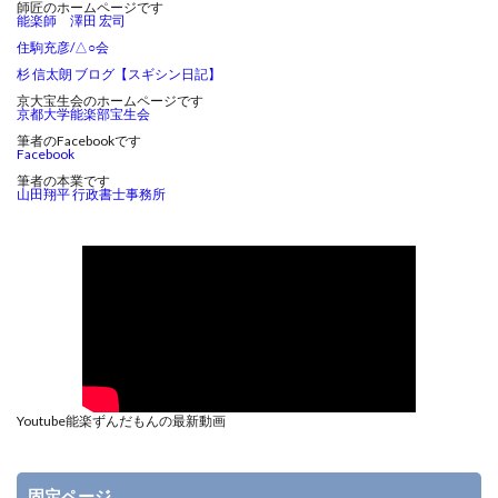
師匠のホームページです
能楽師 澤田 宏司
住駒充彦/△○会
杉 信太朗 ブログ【スギシン日記】
京大宝生会のホームページです
京都大学能楽部宝生会
筆者のFacebookです
Facebook
筆者の本業です
山田翔平 行政書士事務所
Youtube能楽ずんだもんの最新動画
固定ページ