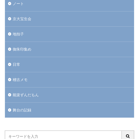
ノート
京大宝生会
地拍子
御朱印集め
日常
稽古メモ
能楽ずんだもん
舞台の記録