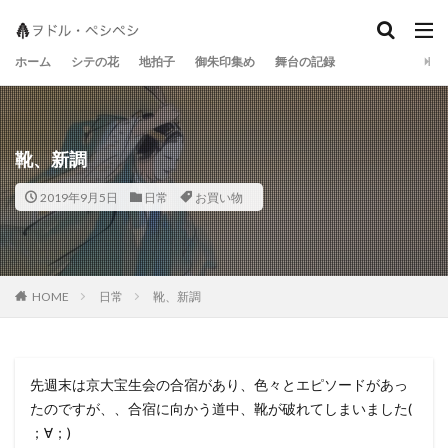
地拍子
シテの花
宝生流
ホーム
シテの花
地拍子
御朱印集め
舞台の記録
靴、新調
2019年9月5日
日常
お買い物
日常
靴、新調
HOME
先週末は京大宝生会の合宿があり、色々とエピソードがあっ
たのですが、、合宿に向かう道中、靴が破れてしまいました(
；∀；)