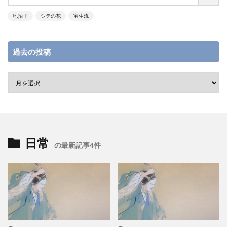
地拍子
シテの花
宝生流
過去の投稿
日常
の最新記事4件