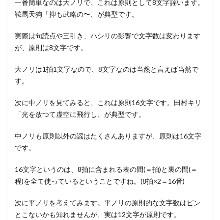
一番簡単なのは大ノリで、これは原則として8文字謡います。
鞍馬天狗「抑も武略の〜、が典型です。
実際は句読点や三引き、ハシリの影響で文字数は変わります
が、原則は8文字です。
大ノリは1拍1文字なので、8文字なのは当然と言えば当然で
す。
次に中ノリを見てみると、これは原則16文字です。田村キリ
「光を放つて虚空に飛行し、が典型です。
中ノリも原則以外の謡はたくさんありますが、原則は16文字
です。
16文字というのは、8拍に含まれる表の間(＝拍)と裏の間(＝
程)を全て使っているということですね。(8拍×2＝16音)
次に平ノリを考えてみます。平ノリの原則的な文字数はピン
とこないかも知れませんが、実は12文字が原則です。