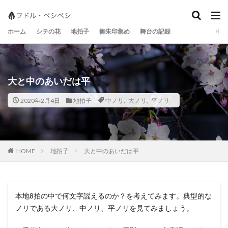
地拍子
シテの花
宝生流
ホーム
シテの花
地拍子
御朱印集め
舞台の記録
大と中のあいだは平
2020年2月4日
地拍子
中ノリ
,
大ノリ
,
平ノリ
地拍子
大と中のあいだは平
HOME
本地8拍の中で何文字謡えるのか？を考えてみます。典型的な
ノリである大ノリ、中ノリ、平ノリを見てみましょう。