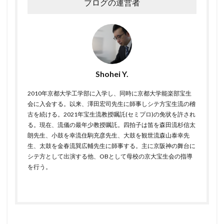
ブログの運営者
Shohei Y.
2010年京都大学工学部に入学し、同時に京都大学能楽部宝生
会に入会する。以来、澤田宏司先生に師事しシテ方宝生流の稽
古を続ける。2021年宝生流教授嘱託(セミプロ)の免状を許され
る。現在、流儀の最年少教授嘱託。四拍子は笛を森田流杉信太
朗先生、小鼓を幸流住駒充彦先生、大鼓を観世流森山泰幸先
生、太鼓を金春流巽広輔先生に師事する。主に京阪神の舞台に
シテ方として出演する他、OBとして母校の京大宝生会の指導
を行う。