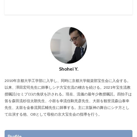
Shohei Y.
2010年京都大学工学部に入学し、同時に京都大学能楽部宝生会に入会する。
以来、澤田宏司先生に師事しシテ方宝生流の稽古を続ける。2021年宝生流教
授嘱託(セミプロ)の免状を許される。現在、流儀の最年少教授嘱託。四拍子は
笛を森田流杉信太朗先生、小鼓を幸流住駒充彦先生、大鼓を観世流森山泰幸
先生、太鼓を金春流巽広輔先生に師事する。主に京阪神の舞台にシテ方とし
て出演する他、OBとして母校の京大宝生会の指導を行う。
Profile