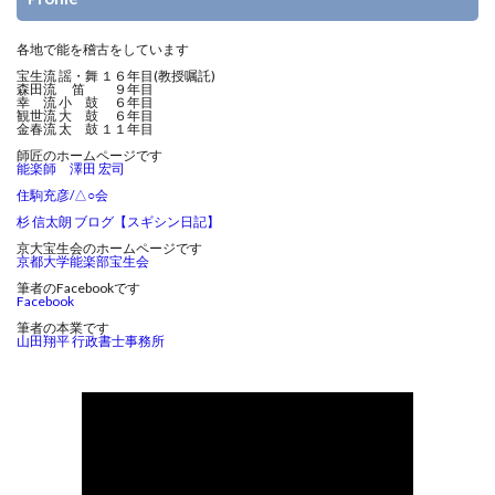
各地で能を稽古をしています
宝生流 謡・舞 １６年目(教授嘱託)
森田流 笛 ９年目
幸 流 小 鼓 ６年目
観世流 大 鼓 ６年目
金春流 太 鼓 １１年目
師匠のホームページです
能楽師 澤田 宏司
住駒充彦/△○会
杉 信太朗 ブログ【スギシン日記】
京大宝生会のホームページです
京都大学能楽部宝生会
筆者のFacebookです
Facebook
筆者の本業です
山田翔平 行政書士事務所