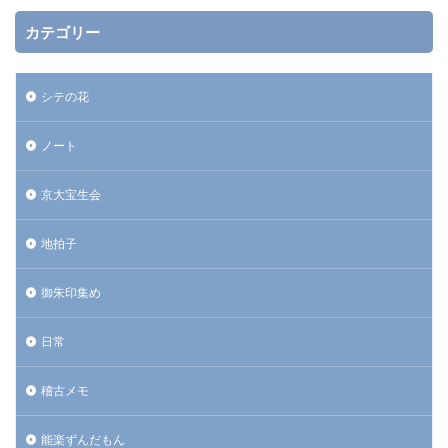
カテゴリー
シテの花
ノート
京大宝生会
地拍子
御朱印集め
日常
稽古メモ
能楽ずんだもん