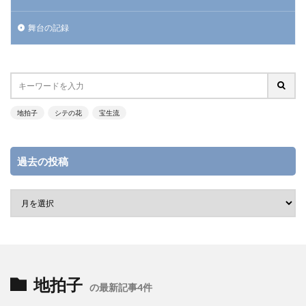
舞台の記録
地拍子
シテの花
宝生流
過去の投稿
地拍子
の最新記事4件