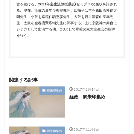
古を続ける。2021年宝生流教授嘱託(セミプロ)の免状を許され
る。現在、流儀の最年少教授嘱託。四拍子は笛を森田流杉信太
朗先生、小鼓を幸流住駒充彦先生、大鼓を観世流森山泰幸先
生、太鼓を金春流巽広輔先生に師事する。主に京阪神の舞台に
シテ方として出演する他、OBとして母校の京大宝生会の指導
を行う。
関連する記事
2017年2月14日
御朱印集め
経政 御朱印集め
2017年11月6日
御朱印集め