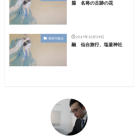
箙 名将の古跡の花
2017年10月29日
御朱印集め
融 仙台旅行、塩釜神社