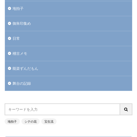
地拍子
御朱印集め
日常
稽古メモ
能楽ずんだもん
舞台の記録
地拍子
シテの花
宝生流