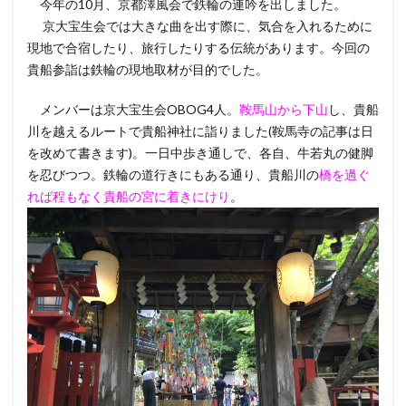
今年の10月、京都澤風会で鉄輪の連吟を出しました。
京大宝生会では大きな曲を出す際に、気合を入れるために
現地で合宿したり、旅行したりする伝統があります。今回の
貴船参詣は鉄輪の現地取材が目的でした。
メンバーは京大宝生会OBOG4人。
鞍馬山から下山
し、貴船
川を越えるルートで貴船神社に詣りました(鞍馬寺の記事は日
を改めて書きます)。一日中歩き通しで、各自、牛若丸の健脚
を忍びつつ。鉄輪の道行きにもある通り、貴船川の
橋を過ぐ
れば程もなく貴船の宮に着きにけり
。