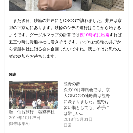
また後日、鉄輪の井戸にもOBOGで訪れました。井戸は京
都の下京辺にあります。鉄輪のシテの道行はここから始まる
ようです。グーグルマップの計算では
夜10時頃に出発
すれば
丑三つ時に貴船神社に着きそうです。いずれは鉄輪の井戸か
ら貴船神社に詣る会を企画したいですね、我こそはと思わん
者の参加をお待ちします。
関連
熊野の郷
次の10月澤風会では、京
大OBOGの連吟曲は熊野
に決まりました。熊野は
習い順としても、若手に
融 仙台旅行、塩釜神社
は難しい…
2017年10月29日
2018年3月31日
御朱印集め
日常