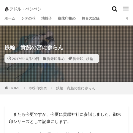
地拍子
シテの花
宝生流
ホーム
シテの花
地拍子
御朱印集め
舞台の記録
鉄輪 貴船の宮に参らん
2017年10月30日
御朱印集め
御朱印
,
鉄輪
御朱印集め
鉄輪 貴船の宮に参らん
HOME
またも今更ですが、今夏に貴船神社に参詣しました。御朱
印シリーズとして記事にします。