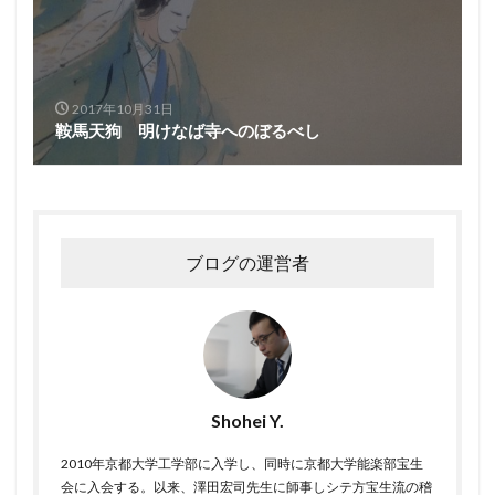
2017年10月31日
鞍馬天狗 明けなば寺へのぼるべし
ブログの運営者
Shohei Y.
2010年京都大学工学部に入学し、同時に京都大学能楽部宝生
会に入会する。以来、澤田宏司先生に師事しシテ方宝生流の稽