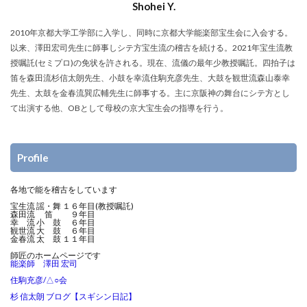
Shohei Y.
2010年京都大学工学部に入学し、同時に京都大学能楽部宝生会に入会する。
以来、澤田宏司先生に師事しシテ方宝生流の稽古を続ける。2021年宝生流教
授嘱託(セミプロ)の免状を許される。現在、流儀の最年少教授嘱託。四拍子は
笛を森田流杉信太朗先生、小鼓を幸流住駒充彦先生、大鼓を観世流森山泰幸
先生、太鼓を金春流巽広輔先生に師事する。主に京阪神の舞台にシテ方とし
て出演する他、OBとして母校の京大宝生会の指導を行う。
Profile
各地で能を稽古をしています
宝生流 謡・舞 １６年目(教授嘱託)
森田流 笛 ９年目
幸 流 小 鼓 ６年目
観世流 大 鼓 ６年目
金春流 太 鼓 １１年目
師匠のホームページです
能楽師 澤田 宏司
住駒充彦/△○会
杉 信太朗 ブログ【スギシン日記】