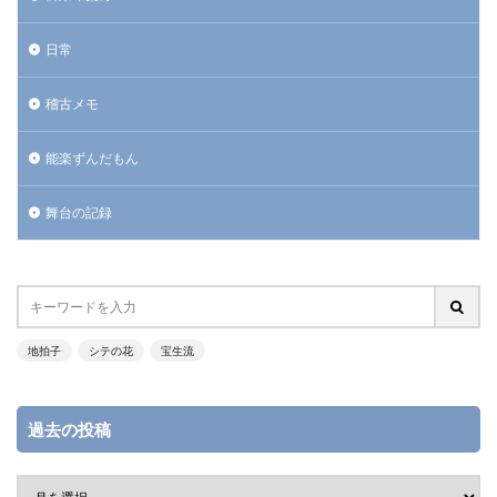
日常
稽古メモ
能楽ずんだもん
舞台の記録
地拍子
シテの花
宝生流
過去の投稿