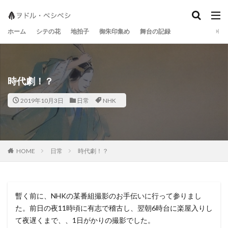
地拍子
シテの花
宝生流
ホーム
シテの花
地拍子
御朱印集め
舞台の記録
時代劇！？
2019年10月3日
日常
NHK
日常
時代劇！？
HOME
暫く前に、NHKの某番組撮影のお手伝いに行って参りまし
た。前日の夜11時頃に有志で稽古し、翌朝6時台に楽屋入りし
て夜遅くまで、、1日がかりの撮影でした。