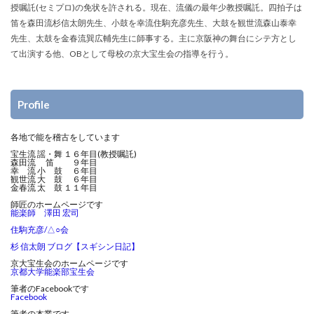
授嘱託(セミプロ)の免状を許される。現在、流儀の最年少教授嘱託。四拍子は
笛を森田流杉信太朗先生、小鼓を幸流住駒充彦先生、大鼓を観世流森山泰幸
先生、太鼓を金春流巽広輔先生に師事する。主に京阪神の舞台にシテ方とし
て出演する他、OBとして母校の京大宝生会の指導を行う。
Profile
各地で能を稽古をしています
宝生流 謡・舞 １６年目(教授嘱託)
森田流 笛 ９年目
幸 流 小 鼓 ６年目
観世流 大 鼓 ６年目
金春流 太 鼓 １１年目
師匠のホームページです
能楽師 澤田 宏司
住駒充彦/△○会
杉 信太朗 ブログ【スギシン日記】
京大宝生会のホームページです
京都大学能楽部宝生会
筆者のFacebookです
Facebook
筆者の本業です