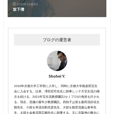
2019年10月4日
放下僧
ブログの運営者
Shohei Y.
2010年京都大学工学部に入学し、同時に京都大学能楽部宝生
会に入会する。以来、澤田宏司先生に師事しシテ方宝生流の稽
古を続ける。2021年宝生流教授嘱託(セミプロ)の免状を許され
る。現在、流儀の最年少教授嘱託。四拍子は笛を森田流杉信太
朗先生、小鼓を幸流住駒充彦先生、大鼓を観世流森山泰幸先
生、太鼓を金春流巽広輔先生に師事する。主に京阪神の舞台に