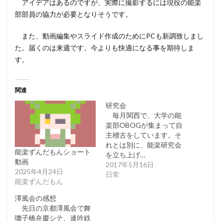
アイデアはあるのですが、実際に撮影するには現役の能楽
部部員の協力が必要となりそうです。
また、動画編集やスライド作成のためにPCも新調致しまし
た。届くのは来週です。今よりも快適になる事を期待しま
す。
関連
研究会
毎月関西で、大学の能
楽部OBOGが集まって自
主稽古をしています。そ
れとは別に、能楽研究会
能楽ずんだもんショート
を立ち上げ…
動画
2017年5月16日
2025年4月24日
日常
能楽ずんだもん
澤風会の感想
先日の京都澤風会で舞
囃子橋弁慶シテ、連吟鉄