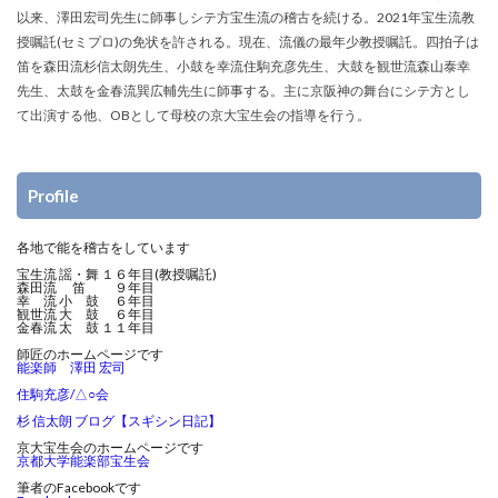
以来、澤田宏司先生に師事しシテ方宝生流の稽古を続ける。2021年宝生流教
授嘱託(セミプロ)の免状を許される。現在、流儀の最年少教授嘱託。四拍子は
笛を森田流杉信太朗先生、小鼓を幸流住駒充彦先生、大鼓を観世流森山泰幸
先生、太鼓を金春流巽広輔先生に師事する。主に京阪神の舞台にシテ方とし
て出演する他、OBとして母校の京大宝生会の指導を行う。
Profile
各地で能を稽古をしています
宝生流 謡・舞 １６年目(教授嘱託)
森田流 笛 ９年目
幸 流 小 鼓 ６年目
観世流 大 鼓 ６年目
金春流 太 鼓 １１年目
師匠のホームページです
能楽師 澤田 宏司
住駒充彦/△○会
杉 信太朗 ブログ【スギシン日記】
京大宝生会のホームページです
京都大学能楽部宝生会
筆者のFacebookです