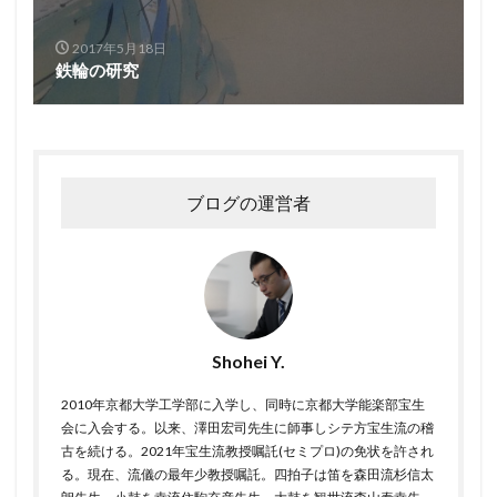
2017年5月18日
鉄輪の研究
ブログの運営者
Shohei Y.
2010年京都大学工学部に入学し、同時に京都大学能楽部宝生
会に入会する。以来、澤田宏司先生に師事しシテ方宝生流の稽
古を続ける。2021年宝生流教授嘱託(セミプロ)の免状を許され
る。現在、流儀の最年少教授嘱託。四拍子は笛を森田流杉信太