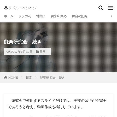
地拍子
シテの花
宝生流
ホーム
シテの花
地拍子
御朱印集め
舞台の記録
能楽研究会 続き
2017年5月17日
日常
日常
能楽研究会 続き
HOME
研究会で使用するスライドだけでは、実技の習得が不完全
であろうと考え、動画作成も検討しています。