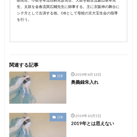
朗先生、小鼓を幸流住駒充彦先生、大鼓を観世流森山泰幸先
生、太鼓を金春流巽広輔先生に師事する。主に京阪神の舞台に
シテ方として出演する他、OBとして母校の京大宝生会の指導
を行う。
関連する記事
2019年4月13日
日常
奥義録朱入れ
2019年10月5日
日常
2019年とは思えない